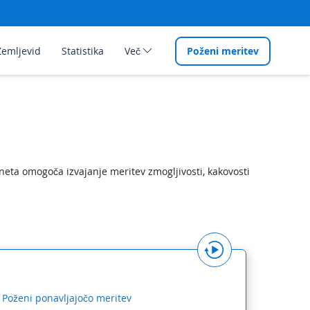
Zemljevid
Statistika
Več
Poženi meritev
neta omogoča izvajanje meritev zmogljivosti, kakovosti
Poženi ponavljajočo meritev