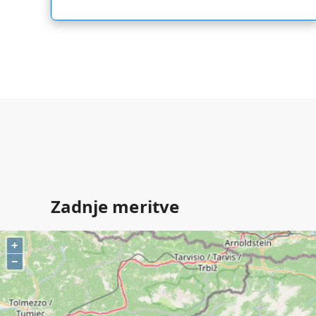
Zadnje meritve
+
−