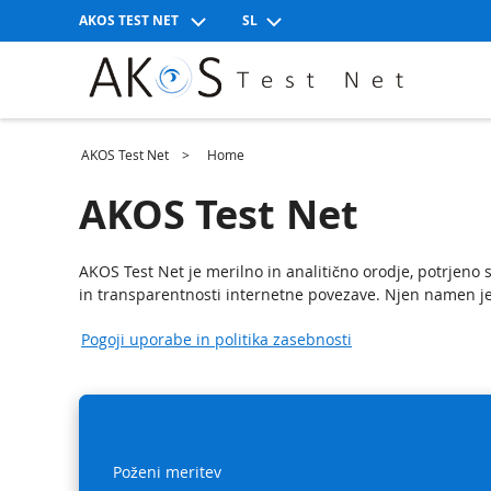
AKOS TEST NET
SL
AKOS Test Net
Home
AKOS Test Net
AKOS Test Net je merilno in analitično orodje, potrjeno 
in transparentnosti internetne povezave. Njen namen je
Pogoji uporabe in politika zasebnosti
Poženi meritev